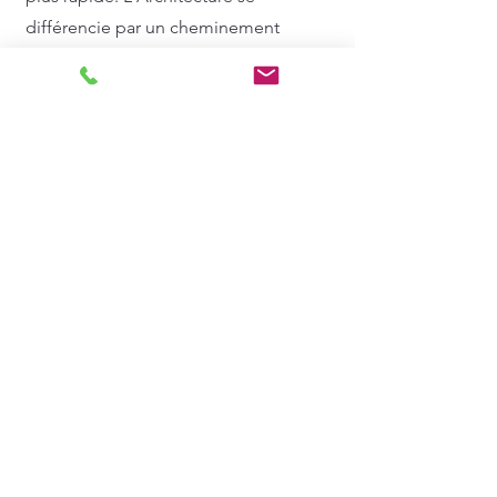
différencie par un cheminement
différent, pas en montant quelques
façades de Potemkine.
4
Partie I, Chapitre 1 - La
Matière
Nous ne pouvons comprendre ce qui
nous entoure, encore moins ce que
nous pouvon
s faire sans comprendre
ce qui a été. D'où vient la matière de
nos inspirations, comment s'épanouit-
elle ? Est-ce la Vision ou la Brique